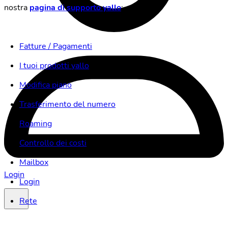
nostra
pagina di supporto yallo
:
Fatture / Pagamenti
I tuoi prodotti yallo
Modifica piano
Trasferimento del numero
Roaming
Controllo dei costi
Mailbox
Login
Login
Rete