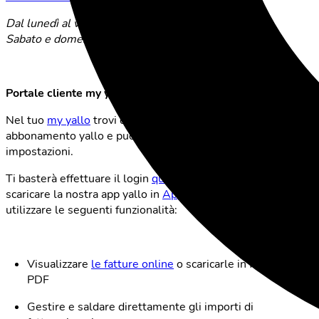
Dal lunedì al venerdì: 09:00 – 20:00
Sabato e domenica: 10:00 – 16:00
Portale cliente my yallo
Nel tuo
my yallo
trovi quasi tutte le informazioni sul tuo
abbonamento yallo e puoi modificare facilmente le
impostazioni.
Ti basterà effettuare il login
qui
con il tuo numero yallo o
scaricare la nostra app yallo in
App Store
o
Google Play
per
utilizzare le seguenti funzionalità:
Visualizzare
le fatture online
o scaricarle in formato
PDF
Gestire e saldare direttamente gli importi di