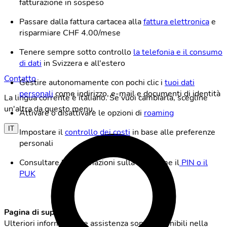
fatturazione in sospeso
Passare dalla fattura cartacea alla
fattura elettronica
e
risparmiare CHF 4.00/mese
Tenere sempre sotto controllo
la telefonia e il consumo
di dati
in Svizzera e all'estero
Contatto
Gestire autonomamente con pochi clic i
tuoi dati
personali
come indirizzo, e-mail e documenti di identità
La lingua corrente è italiano. Se vuoi cambiarla, scegline
un'altra da questo menu.
Attivare o disattivare le opzioni di
roaming
IT
Impostare il
controllo dei costi
in base alle preferenze
personali
Consultare le informazioni sulla SIM come il
PIN o il
PUK
Pagina di supporto
Ulteriori informazioni e assistenza sono disponibili nella