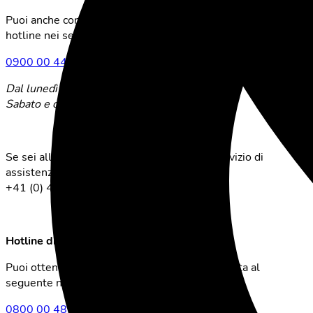
Puoi anche contattarci personalmente tramite la nostra
hotline nei seguenti orari:
0900 00 44 88
(CHF 1.50/chiamata)
Dal lunedì al venerdì: 09:00 – 20:00
Sabato e domenica: 10:00 – 19:00
Se sei all'estero puoi contattare il nostro servizio di
assistenza clienti al seguente numero:
+41 (0) 44 525 01 20
Hotline di vendita
Puoi ottenere una consulenza di vendita gratuita al
seguente numero:
0800 00 48 48